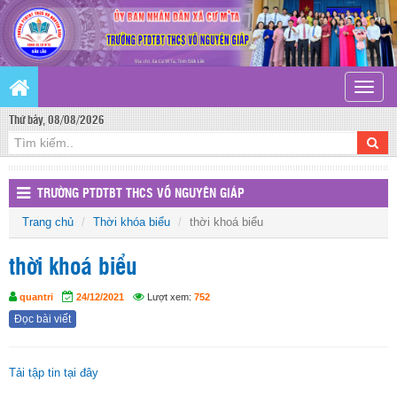
Toggle
naviga
Thứ bảy, 08/08/2026
TRƯỜNG PTDTBT THCS VÕ NGUYÊN GIÁP
Trang chủ
Thời khóa biểu
thời khoá biểu
thời khoá biểu
quantri
24/12/2021
Lượt xem:
752
Đọc bài viết
Tải tập tin tại đây