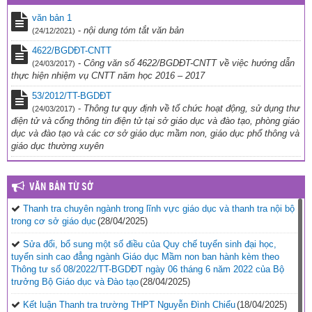
văn bản 1
-
nội dung tóm tắt văn bản
(24/12/2021)
4622/BGDĐT-CNTT
-
Công văn số 4622/BGDĐT-CNTT về việc hướng dẫn
(24/03/2017)
thực hiện nhiệm vụ CNTT năm học 2016 – 2017
53/2012/TT-BGDĐT
-
Thông tư quy định về tổ chức hoạt động, sử dụng thư
(24/03/2017)
điện tử và cổng thông tin điện tử tại sở giáo dục và đào tạo, phòng giáo
dục và đào tạo và các cơ sở giáo dục mầm non, giáo dục phổ thông và
giáo dục thường xuyên
VĂN BẢN TỪ SỞ
Thanh tra chuyên ngành trong lĩnh vực giáo dục và thanh tra nội bộ
trong cơ sở giáo dục
(28/04/2025)
Sửa đổi, bổ sung một số điều của Quy chế tuyển sinh đại học,
tuyển sinh cao đẳng ngành Giáo dục Mầm non ban hành kèm theo
Thông tư số 08/2022/TT-BGDĐT ngày 06 tháng 6 năm 2022 của Bộ
trưởng Bộ Giáo dục và Đào tạo
(28/04/2025)
Kết luận Thanh tra trường THPT Nguyễn Đình Chiểu
(18/04/2025)