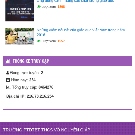
Ứng dụng CNTT nâng cao chất lượng giáo dục
(07/09/2025)
Lượt xem:
1808
(31/03/2024)
Những điểm nổi bật của giáo dục Việt Nam trong năm
2016
Lượt xem:
1557
THỐNG KÊ TRUY CẬP
Đang trực tuyến:
2
Hôm nay:
234
Tổng truy cập:
8464276
Địa chỉ IP: 216.73.216.254
TRƯỜNG PTDTBT THCS VÕ NGUYÊN GIÁP