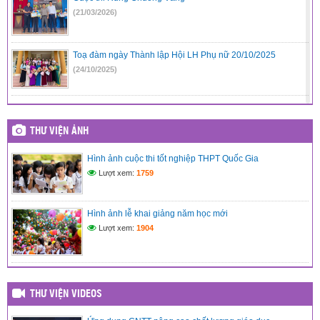
(21/03/2026)
Toạ đàm ngày Thành lập Hội LH Phụ nữ 20/10/2025
(24/10/2025)
Kỷ niệm 95 năm ngày thành lập Hội LH Phụ nữ Việt Nam
(20/10/1930-20/10/2025)
THƯ VIỆN ẢNH
(23/10/2025)
Hình ảnh cuộc thi tốt nghiệp THPT Quốc Gia
Lượt xem:
1759
Đại hội Liên đội trường PTDTBT THCS Võ Nguyên Giáp
năm học 2025-2026
Hình ảnh lễ khai giảng năm học mới
(10/10/2025)
Lượt xem:
1904
Tết trung thu tại trường PTDTBT THCS Võ Nguyên Giáp
(08/10/2025)
THƯ VIỆN VIDEOS
Lễ khai giảng năm học 2025-2026