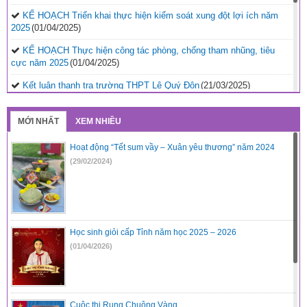
KẾ HOẠCH Triển khai thực hiện kiểm soát xung đột lợi ích năm
2025
(01/04/2025)
KẾ HOẠCH Thực hiện công tác phòng, chống tham nhũng, tiêu
cực năm 2025
(01/04/2025)
Kết luận thanh tra trường THPT Lê Quý Đôn
(21/03/2025)
Quyết định phê duyệt kế hoạch thanh tra kiểm tra năm
2025
(21/03/2025)
MỚI NHẤT
XEM NHIỀU
Kết luận thanh tra về việc thanh tra công tác coi thi Kỳ thi tốt
Hoạt động “Tết sum vầy – Xuân yêu thương” năm 2024
nghiệp THPT năm 2024 tỉnh Đắk Nông
(29/07/2024)
(29/02/2024)
Kết luận thanh tra trường PTDTNT THCS&THPT huyện Krông
Nô
(29/07/2024)
Kết luận thanh tra trường PTDTNT THCS và THPT huyện Đắk
R’lấp
(29/07/2024)
Học sinh giỏi cấp Tỉnh năm học 2025 – 2026
(01/04/2026)
Cuộc thi Rung Chuông Vàng